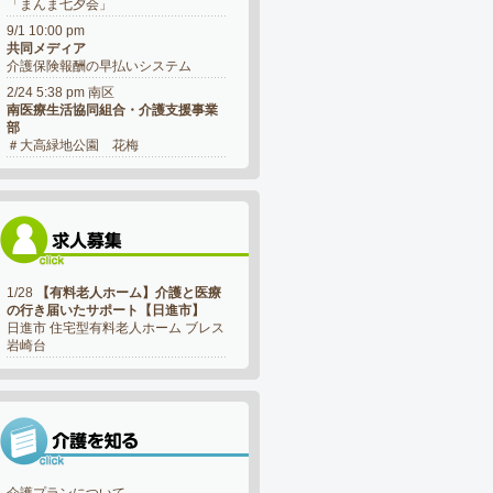
「まんま七夕会」
9/1 10:00 pm
共同メディア
介護保険報酬の早払いシステム
2/24 5:38 pm 南区
南医療生活協同組合・介護支援事業
部
＃大高緑地公園 花梅
1/28
【有料老人ホーム】介護と医療
の行き届いたサポート【日進市】
日進市 住宅型有料老人ホーム ブレス
岩崎台
介護プランについて