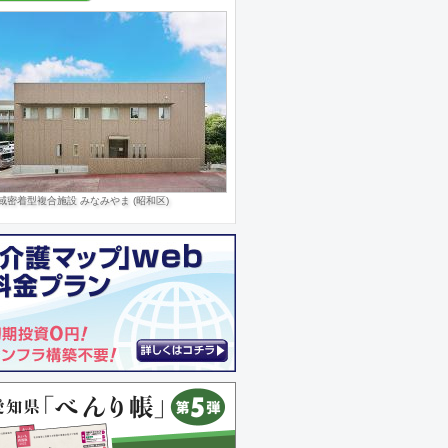
域密着型複合施設 みなみやま (昭和区)
宅型有料老人ホーム かざぐるま名東 (名東区)