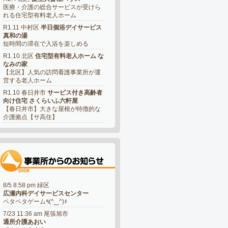
医療・介護の総合サービスが受けら
れる住宅型有料老人ホーム
R1.11 中村区
半日個浴デイサービス
真和の湯
短時間の滞在で入浴を楽しめる
R1.10 北区
住宅型有料老人ホーム な
なみの家
【北区】人気の訪問看護事業所が運
営する老人ホーム
R1.10 春日井市
サービス付き高齢者
向け住宅 さくらいふ六軒屋
【春日井市】大きな屋根が特徴的な
介護拠点【サ高住】
8/5 8:58 pm 緑区
広瀬内科デイサービスセンター
ペタペタゲーム٩(^‿^)۶
7/23 11:36 am 尾張旭市
通所介護あおい