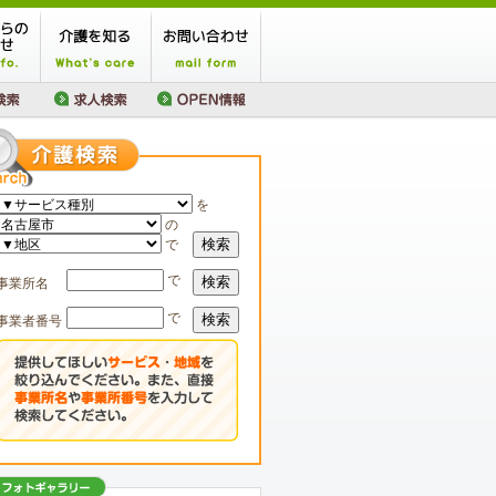
を
の
検索
で
で
検索
事業所名
で
検索
事業者番号