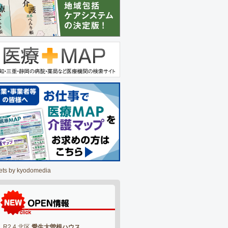
ets by kyodomedia
R2.4 北区
愛生大曽根ハウス