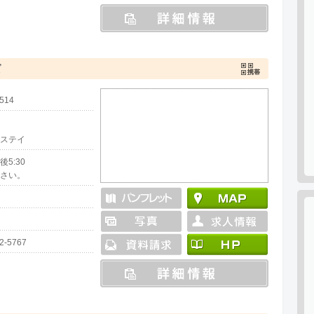
ば
00514
ステイ
5:30
さい。
22-5767