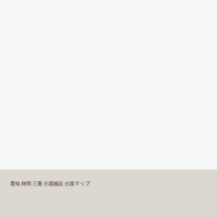
マップ
愛知
静岡
三重
介護施設
介護