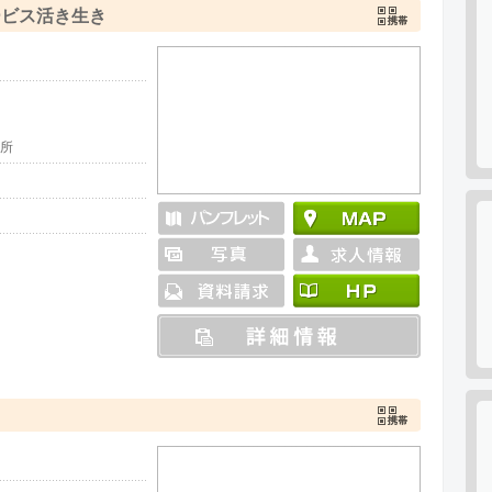
ービス活き生き
所