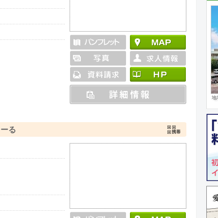
地
住
まーる