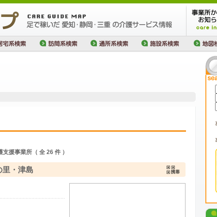
援事業所（ 全 26 件 ）
の里・津島