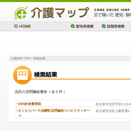
介護MAP TOP
> 検索結果
北区の 訪問鍼灸整体（ 全 2 件 ）
KEN針灸整骨院
名古屋市北区平安2-15-4
さくらリバース治療院 訪問鍼灸リハビリマッサー
名古屋市北区上飯田通1-
ジ