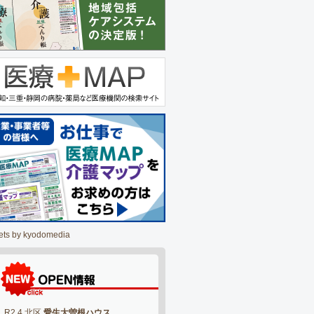
ets by kyodomedia
R2.4 北区
愛生大曽根ハウス