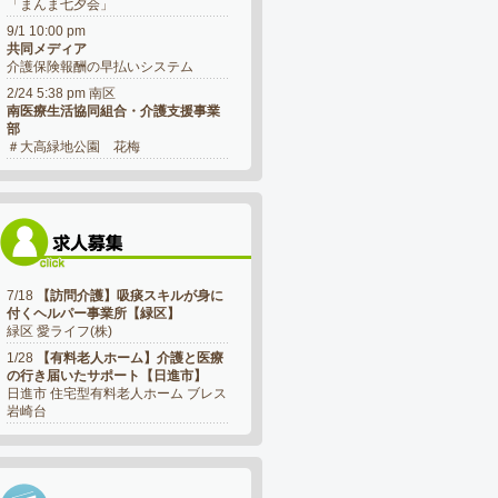
「まんま七夕会」
9/1 10:00 pm
共同メディア
介護保険報酬の早払いシステム
2/24 5:38 pm 南区
南医療生活協同組合・介護支援事業
部
＃大高緑地公園 花梅
7/18
【訪問介護】吸痰スキルが身に
付くヘルパー事業所【緑区】
緑区 愛ライフ(株)
1/28
【有料老人ホーム】介護と医療
の行き届いたサポート【日進市】
日進市 住宅型有料老人ホーム ブレス
岩崎台