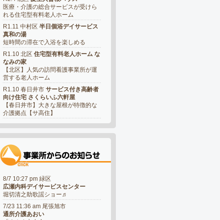
医療・介護の総合サービスが受けら
れる住宅型有料老人ホーム
R1.11 中村区
半日個浴デイサービス
真和の湯
短時間の滞在で入浴を楽しめる
R1.10 北区
住宅型有料老人ホーム な
なみの家
【北区】人気の訪問看護事業所が運
営する老人ホーム
R1.10 春日井市
サービス付き高齢者
向け住宅 さくらいふ六軒屋
【春日井市】大きな屋根が特徴的な
介護拠点【サ高住】
8/7 10:27 pm 緑区
広瀬内科デイサービスセンター
堀切清之助歌謡ショー♬
7/23 11:36 am 尾張旭市
通所介護あおい