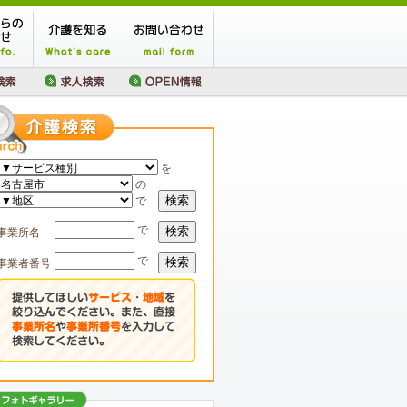
を
の
検索
で
で
検索
事業所名
で
検索
事業者番号