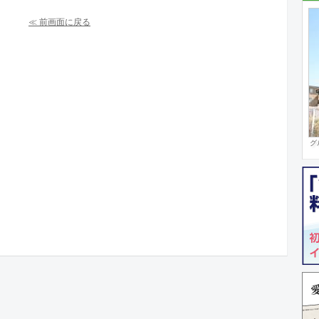
≪ 前画面に戻る
グ