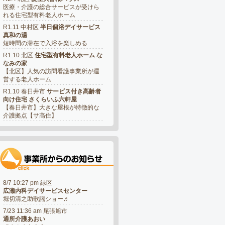
医療・介護の総合サービスが受けら
れる住宅型有料老人ホーム
R1.11 中村区
半日個浴デイサービス
真和の湯
短時間の滞在で入浴を楽しめる
R1.10 北区
住宅型有料老人ホーム な
なみの家
【北区】人気の訪問看護事業所が運
営する老人ホーム
R1.10 春日井市
サービス付き高齢者
向け住宅 さくらいふ六軒屋
【春日井市】大きな屋根が特徴的な
介護拠点【サ高住】
8/7 10:27 pm 緑区
広瀬内科デイサービスセンター
堀切清之助歌謡ショー♬
7/23 11:36 am 尾張旭市
通所介護あおい