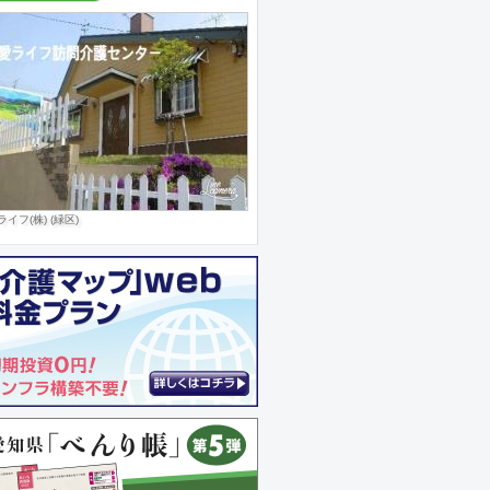
ライフ(株) (緑区)