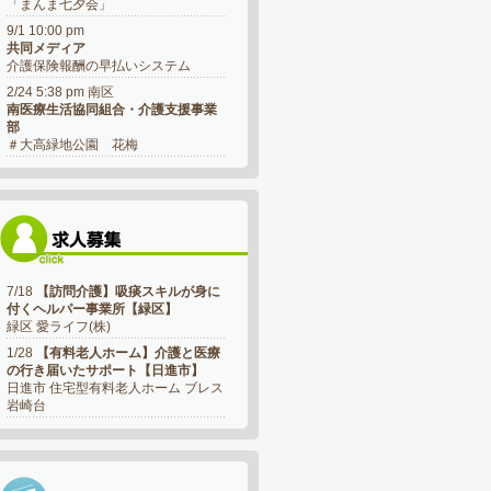
「まんま七夕会」
9/1 10:00 pm
共同メディア
介護保険報酬の早払いシステム
2/24 5:38 pm 南区
南医療生活協同組合・介護支援事業
部
＃大高緑地公園 花梅
7/18
【訪問介護】吸痰スキルが身に
付くヘルパー事業所【緑区】
緑区 愛ライフ(株)
1/28
【有料老人ホーム】介護と医療
の行き届いたサポート【日進市】
日進市 住宅型有料老人ホーム ブレス
岩崎台