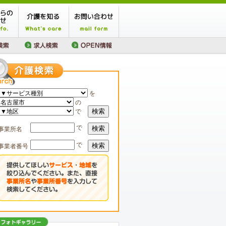
を
の
検索
で
で
検索
事業所名
で
検索
事業者番号