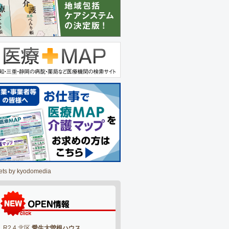
ets by kyodomedia
R2.4 北区
愛生大曽根ハウス