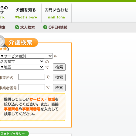
を
の
検索
で
で
検索
事業所名
で
検索
事業者番号