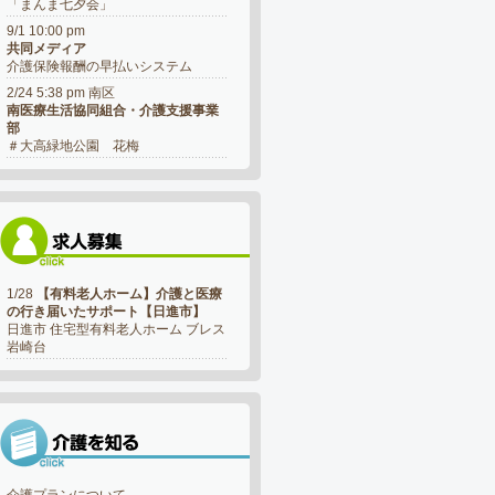
「まんま七夕会」
9/1 10:00 pm
共同メディア
介護保険報酬の早払いシステム
2/24 5:38 pm 南区
南医療生活協同組合・介護支援事業
部
＃大高緑地公園 花梅
1/28
【有料老人ホーム】介護と医療
の行き届いたサポート【日進市】
日進市 住宅型有料老人ホーム ブレス
岩崎台
介護プランについて