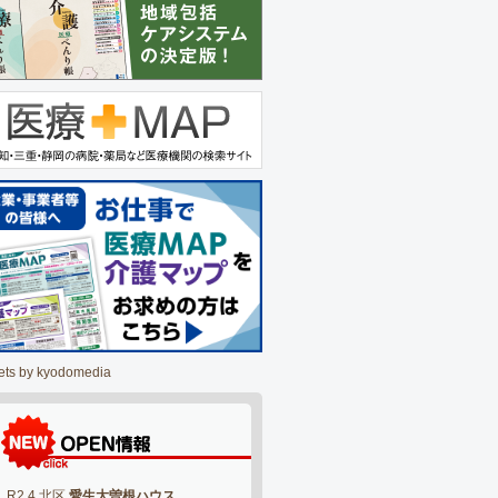
ets by kyodomedia
R2.4 北区
愛生大曽根ハウス