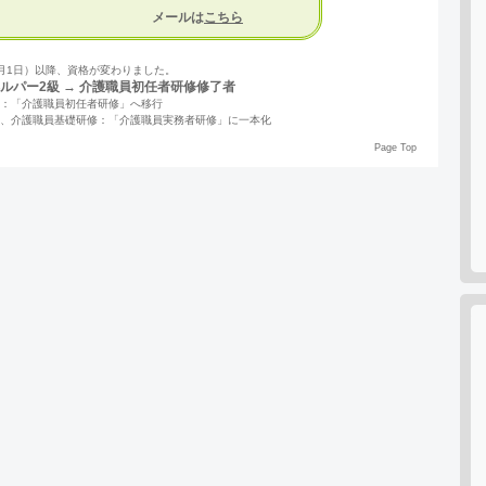
メールは
こちら
年4月1日）以降、資格が変わりました。
ルパー2級 → 介護職員初任者研修修了者
級：「介護職員初任者研修」へ移行
級、介護職員基礎研修：「介護職員実務者研修」に一本化
Page Top