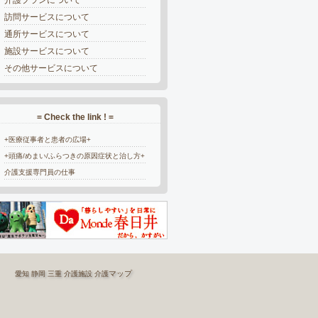
訪問サービスについて
通所サービスについて
施設サービスについて
その他サービスについて
= Check the link ! =
+医療従事者と患者の広場+
+頭痛/めまい/ふらつきの原因症状と治し方+
介護支援専門員の仕事
マップ
愛知
静岡
三重
介護施設
介護