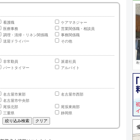
看護職
ケアマネジャー
医療事務
営業関係職・相談員
調理・清掃・リネン関係職
事務関係職
送迎ドライバー
その他
非常勤員
派遣社員
寿
パートタイマー
アルバイト
名古屋市東部
名古屋市西部
名古屋市中央部
尾張北部
尾張東南部
三重県
静岡県
絞り込み検索
クリア