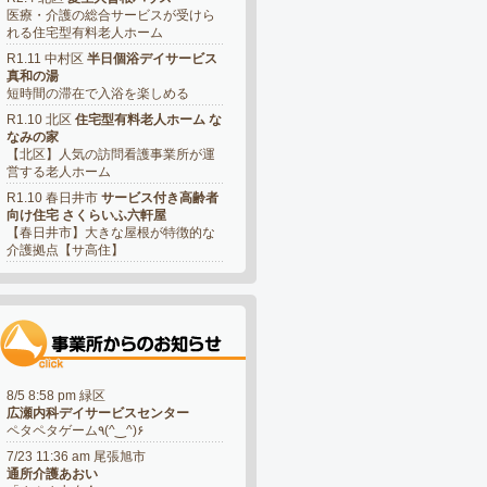
医療・介護の総合サービスが受けら
れる住宅型有料老人ホーム
R1.11 中村区
半日個浴デイサービス
真和の湯
短時間の滞在で入浴を楽しめる
R1.10 北区
住宅型有料老人ホーム な
なみの家
【北区】人気の訪問看護事業所が運
営する老人ホーム
R1.10 春日井市
サービス付き高齢者
向け住宅 さくらいふ六軒屋
【春日井市】大きな屋根が特徴的な
介護拠点【サ高住】
8/5 8:58 pm 緑区
広瀬内科デイサービスセンター
ペタペタゲーム٩(^‿^)۶
7/23 11:36 am 尾張旭市
通所介護あおい