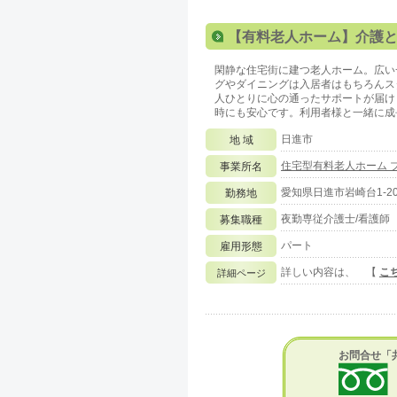
【有料老人ホーム】介護
閑静な住宅街に建つ老人ホーム。広い
グやダイニングは入居者はもちろんス
人ひとりに心の通ったサポートが届け
時にも安心です。利用者様と一緒に成
日進市
地 域
住宅型有料老人ホーム 
事業所名
愛知県日進市岩崎台1-20
勤務地
夜勤専従介護士/看護師
募集職種
パート
雇用形態
詳しい内容は、 【
こ
詳細ページ
お問合せ「