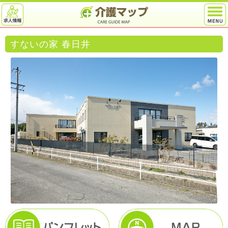
すないの家 春日井