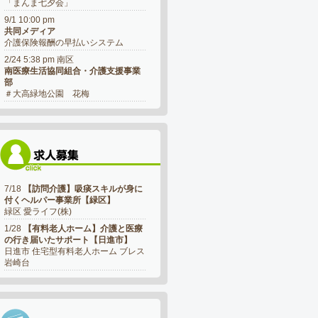
「まんま七夕会」
9/1 10:00 pm
共同メディア
介護保険報酬の早払いシステム
2/24 5:38 pm 南区
南医療生活協同組合・介護支援事業
部
＃大高緑地公園 花梅
7/18
【訪問介護】吸痰スキルが身に
付くヘルパー事業所【緑区】
緑区 愛ライフ(株)
1/28
【有料老人ホーム】介護と医療
の行き届いたサポート【日進市】
日進市 住宅型有料老人ホーム ブレス
岩崎台