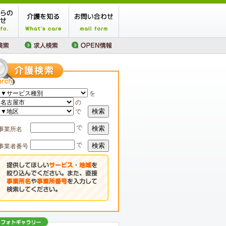
を
の
検索
で
で
検索
事業所名
で
検索
事業者番号