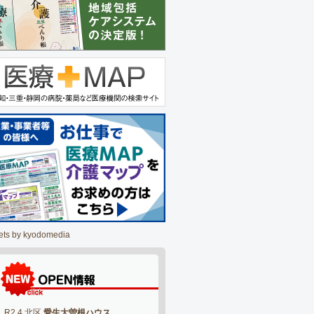
ets by kyodomedia
R2.4 北区
愛生大曽根ハウス