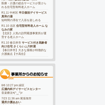
医療・介護の総合サービスが受けら
れる住宅型有料老人ホーム
R1.11 中村区
半日個浴デイサービス
真和の湯
短時間の滞在で入浴を楽しめる
R1.10 北区
住宅型有料老人ホーム な
なみの家
【北区】人気の訪問看護事業所が運
営する老人ホーム
R1.10 春日井市
サービス付き高齢者
向け住宅 さくらいふ六軒屋
【春日井市】大きな屋根が特徴的な
介護拠点【サ高住】
8/6 10:27 pm 緑区
広瀬内科デイサービスセンター
音楽療法٩(^‿^)۶
7/23 11:36 am 尾張旭市
通所介護あおい