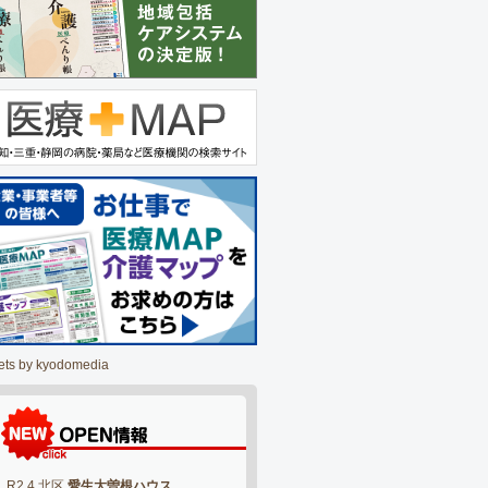
ets by kyodomedia
R2.4 北区
愛生大曽根ハウス