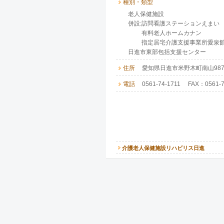
種別・類型
老人保健施設
併設:訪問看護ステーションえまい
有料老人ホームカナン
指定居宅介護支援事業所愛泉
日進市東部包括支援センター
住所
愛知県日進市米野木町南山987-
電話
0561-74-1711 FAX：0561-7
介護老人保健施設リハビリス日進