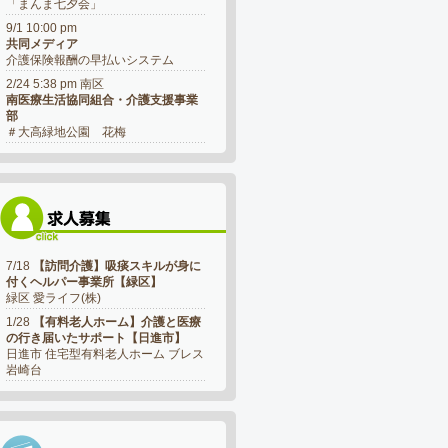
「まんま七夕会」
9/1 10:00 pm
共同メディア
介護保険報酬の早払いシステム
2/24 5:38 pm 南区
南医療生活協同組合・介護支援事業
部
＃大高緑地公園 花梅
7/18
【訪問介護】吸痰スキルが身に
付くヘルパー事業所【緑区】
緑区 愛ライフ(株)
1/28
【有料老人ホーム】介護と医療
の行き届いたサポート【日進市】
日進市 住宅型有料老人ホーム ブレス
岩崎台