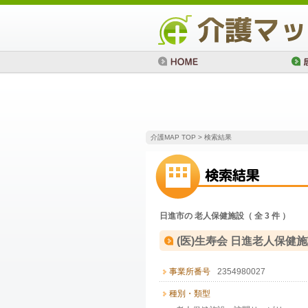
介護MAP TOP
> 検索結果
日進市の 老人保健施設（ 全 3 件 ）
(医)生寿会 日進老人保健
事業所番号
2354980027
種別・類型