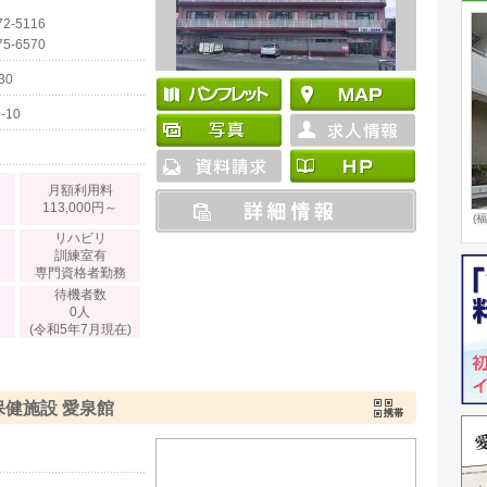
-5116
-6570
30
10
月額利用料
113,000円～
(
デ
リハビリ
訓練室有
専門資格者勤務
待機者数
0人
(令和5年7月現在)
保健施設 愛泉館