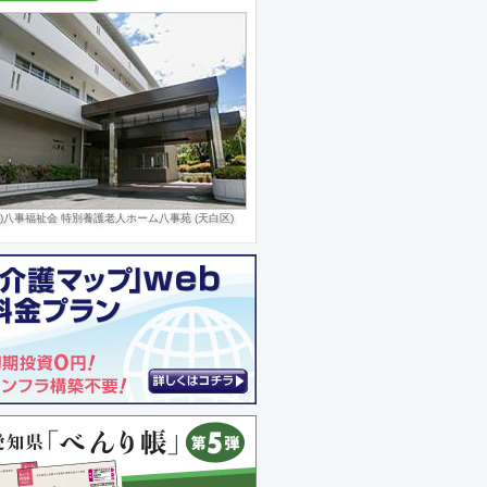
福)八事福祉会 特別養護老人ホーム八事苑 (天白区)
イサービス花咲 (清須市)