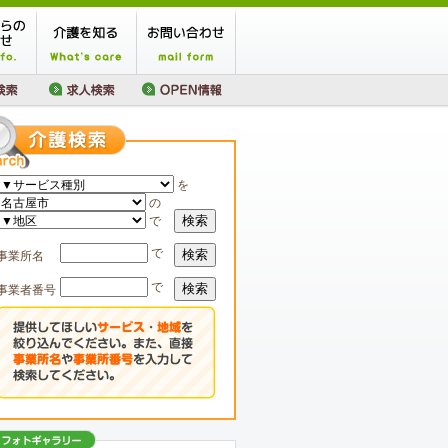
を
の
検索
で
で
検索
事業所名
で
検索
事業者番号