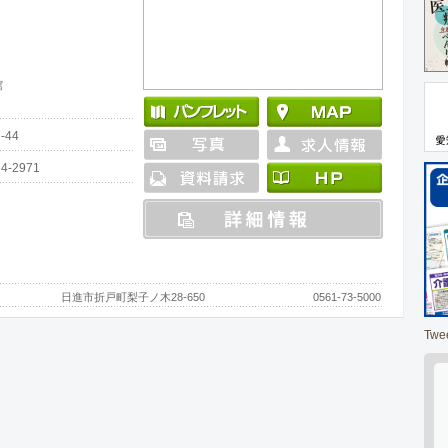
館
44
4-2971
日進市折戸町梨子ノ木28-650
0561-73-5000
Twe