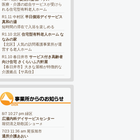
医療・介護の総合サービスが受けら
れる住宅型有料老人ホーム
R1.11 中村区
半日個浴デイサービス
真和の湯
短時間の滞在で入浴を楽しめる
R1.10 北区
住宅型有料老人ホーム な
なみの家
【北区】人気の訪問看護事業所が運
営する老人ホーム
R1.10 春日井市
サービス付き高齢者
向け住宅 さくらいふ六軒屋
【春日井市】大きな屋根が特徴的な
介護拠点【サ高住】
8/7 10:27 pm 緑区
広瀬内科デイサービスセンター
堀切清之助歌謡ショー♬
7/23 11:36 am 尾張旭市
通所介護あおい