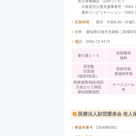
老人保健施設・訪問リハビリ
日進居宅介護支援事業所：0561-72
通所リハビリテーション：0561-75
営業時間
受付 午前8:30～午後5:
住所
愛知県日進市北新町二段場920-
電話
0561-72-4172
初期費用
要介護１～５
無料
居室数
医師常勤
32部屋
看護師常勤
(個室8部屋）
医療連携/福友病院
ナースコール
日進おりど病院
有
愛知国際病院
医療法人財団愛泉会 老人
事業所番号
2354980001