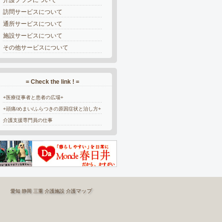
訪問サービスについて
通所サービスについて
施設サービスについて
その他サービスについて
= Check the link ! =
+医療従事者と患者の広場+
+頭痛/めまい/ふらつきの原因症状と治し方+
介護支援専門員の仕事
マップ
愛知
静岡
三重
介護施設
介護