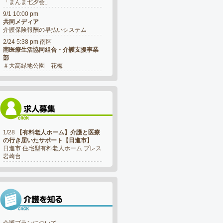
「まんま七夕会」
9/1 10:00 pm
共同メディア
介護保険報酬の早払いシステム
2/24 5:38 pm 南区
南医療生活協同組合・介護支援事業
部
＃大高緑地公園 花梅
1/28
【有料老人ホーム】介護と医療
の行き届いたサポート【日進市】
日進市 住宅型有料老人ホーム ブレス
岩崎台
介護プランについて