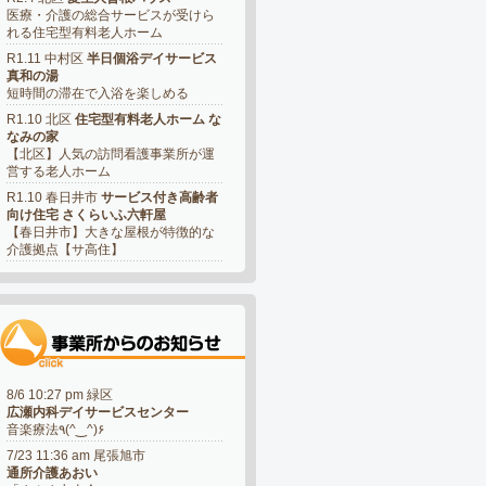
医療・介護の総合サービスが受けら
れる住宅型有料老人ホーム
R1.11 中村区
半日個浴デイサービス
真和の湯
短時間の滞在で入浴を楽しめる
R1.10 北区
住宅型有料老人ホーム な
なみの家
【北区】人気の訪問看護事業所が運
営する老人ホーム
R1.10 春日井市
サービス付き高齢者
向け住宅 さくらいふ六軒屋
【春日井市】大きな屋根が特徴的な
介護拠点【サ高住】
8/6 10:27 pm 緑区
広瀬内科デイサービスセンター
音楽療法٩(^‿^)۶
7/23 11:36 am 尾張旭市
通所介護あおい