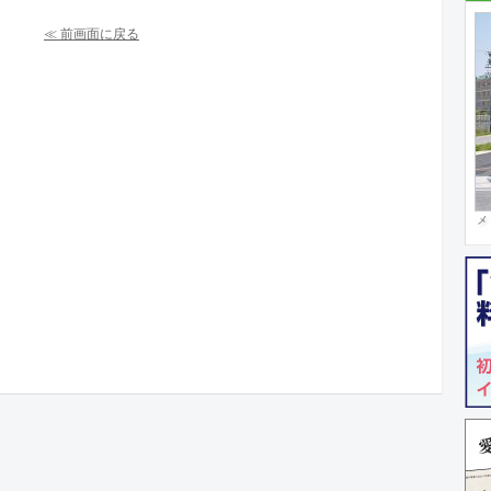
≪ 前画面に戻る
メ