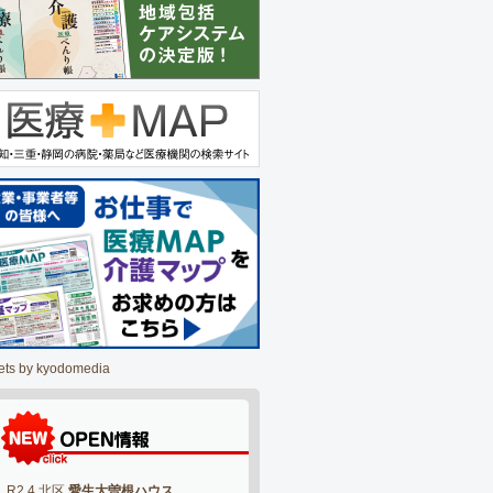
ets by kyodomedia
R2.4 北区
愛生大曽根ハウス