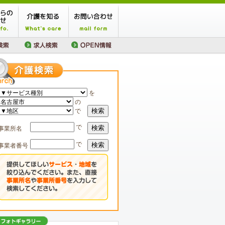
を
の
検索
で
で
検索
事業所名
で
検索
事業者番号