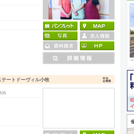
ベ
住
ステートドーヴィル小牧
01535