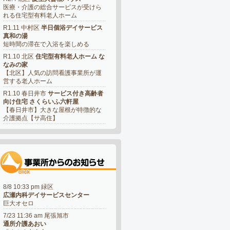
医療・介護の総合サービスが受けら
れる住宅型有料老人ホーム
R1.11 中村区
半日個浴デイサービス
真和の湯
短時間の滞在で入浴を楽しめる
R1.10 北区
住宅型有料老人ホーム な
なみの家
【北区】人気の訪問看護事業所が運
営する老人ホーム
R1.10 春日井市
サービス付き高齢者
向け住宅 さくらいふ六軒屋
【春日井市】大きな屋根が特徴的な
介護拠点【サ高住】
8/8 10:33 pm 緑区
広瀬内科デイサービスセンター
巨大オセロ
7/23 11:36 am 尾張旭市
通所介護あおい