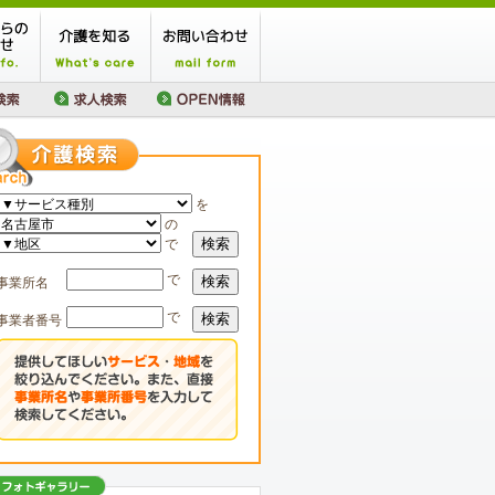
を
の
検索
で
で
検索
事業所名
で
検索
事業者番号