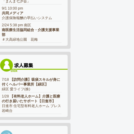
「まんま七夕会」
9/1 10:00 pm
共同メディア
介護保険報酬の早払いシステム
2/24 5:38 pm 南区
南医療生活協同組合・介護支援事業
部
＃大高緑地公園 花梅
7/18
【訪問介護】吸痰スキルが身に
付くヘルパー事業所【緑区】
緑区 愛ライフ(株)
1/28
【有料老人ホーム】介護と医療
の行き届いたサポート【日進市】
日進市 住宅型有料老人ホーム ブレス
岩崎台