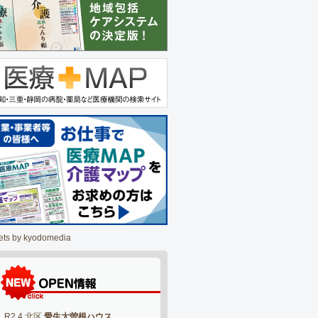
ets by kyodomedia
R2.4 北区
愛生大曽根ハウス