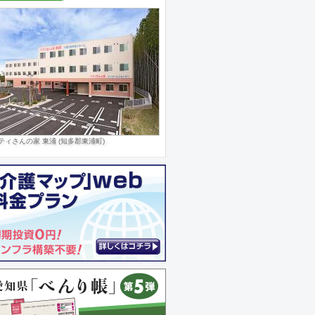
ティさんの家 東浦 (知多郡東浦町)
宅型有料老人ホーム 花みずき苑 (一宮市)