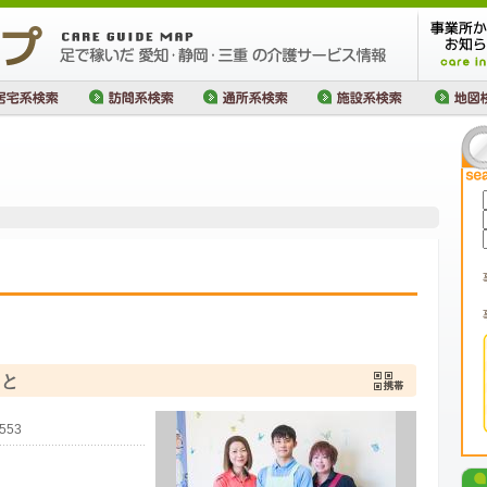
っと
00553