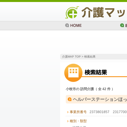
介護MAP TOP
> 検索結果
小牧市の 訪問介護（ 全 42 件 ）
ヘルパーステーションほ
事業所番号
2373801857 23177
種別・類型