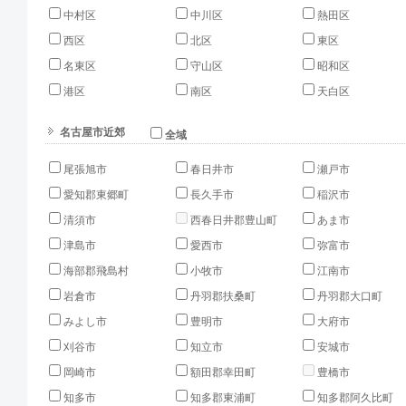
中村区
中川区
熱田区
西区
北区
東区
名東区
守山区
昭和区
港区
南区
天白区
名古屋市近郊
全域
尾張旭市
春日井市
瀬戸市
愛知郡東郷町
長久手市
稲沢市
清須市
西春日井郡豊山町
あま市
津島市
愛西市
弥富市
海部郡飛島村
小牧市
江南市
岩倉市
丹羽郡扶桑町
丹羽郡大口町
みよし市
豊明市
大府市
刈谷市
知立市
安城市
岡崎市
額田郡幸田町
豊橋市
知多市
知多郡東浦町
知多郡阿久比町