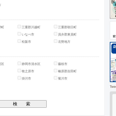
方
野町
三重郡川越町
三重郡朝日町
いなべ市
員弁郡東員町
松阪市
北勢地方
河区
静岡市清水区
藤枝市
牧之原市
榛原郡吉田町
掛川市
菊川市
Twe
検
索