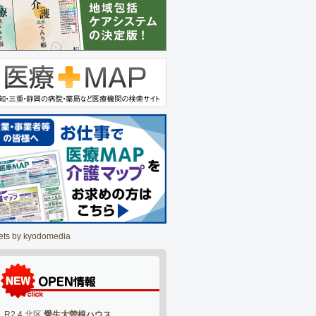
ets by kyodomedia
R2.4 北区
愛生大曽根ハウス