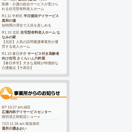
医療・介護の総合サービスが受けら
れる住宅型有料老人ホーム
R1.11 中村区
半日個浴デイサービス
真和の湯
短時間の滞在で入浴を楽しめる
R1.10 北区
住宅型有料老人ホーム な
なみの家
【北区】人気の訪問看護事業所が運
営する老人ホーム
R1.10 春日井市
サービス付き高齢者
向け住宅 さくらいふ六軒屋
【春日井市】大きな屋根が特徴的な
介護拠点【サ高住】
8/7 10:27 pm 緑区
広瀬内科デイサービスセンター
堀切清之助歌謡ショー♬
7/23 11:36 am 尾張旭市
通所介護あおい