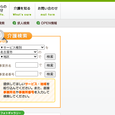
を
の
検索
で
で
検索
事業所名
で
検索
事業者番号