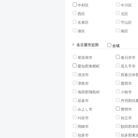
中村区
中川区
西区
北区
名東区
守山区
港区
南区
名古屋市近郊
全域
尾張旭市
春日井市
愛知郡東郷町
長久手市
清須市
西春日井
津島市
愛西市
海部郡飛島村
小牧市
岩倉市
丹羽郡扶
みよし市
豊明市
刈谷市
知立市
岡崎市
額田郡幸
知多市
知多郡東