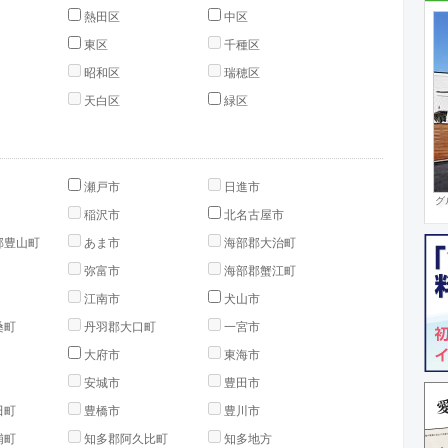
熱田区
中区
東区
千種区
昭和区
瑞穂区
天白区
緑区
瀬戸市
日進市
グ
稲沢市
北名古屋市
郡豊山町
あま市
海部郡大治町
弥富市
海部郡蟹江町
江南市
犬山市
桑町
丹羽郡大口町
一宮市
大府市
東海市
安城市
豊田市
田町
豊橋市
豊川市
浦町
知多郡阿久比町
知多地方