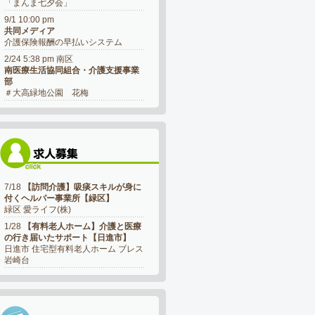
「まんま七夕会」
9/1 10:00 pm
共同メディア
介護保険報酬の早払いシステム
2/24 5:38 pm 南区
南医療生活協同組合・介護支援事業
部
＃大高緑地公園 花梅
7/18
【訪問介護】吸痰スキルが身に
付くヘルパー事業所【緑区】
緑区 愛ライフ(株)
1/28
【有料老人ホーム】介護と医療
の行き届いたサポート【日進市】
日進市 住宅型有料老人ホーム ブレス
岩崎台