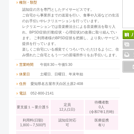
種別・類型
認知症の方を専門としたデイサービスです。
ご自宅から事業所までの送迎を行い、食事や入浴などの生活
のお手伝いやレクリエーションを行っています。
レクリエーションでは音楽療法士による音楽療法を取り入
れ、BPSD症状(行動症状・心理症状)の改善に取り組んでい
ます。 ご利用者様のBPSD症状を把握し、より良いサービス
提供を行っています。
楽しくご自宅にいる感覚でくつろいでいただけるように、住
み慣れたご自宅ともう一つの居場所作りをお手伝いします。
営業時間
午前8:30～午後5:30
休業日
土曜日、日曜日、年末年始
住所
愛知県名古屋市天白区土原2-408
電話
052-800-2141
待機者数
定員
要支援１～要介護５
0人
12人(1日)
(令和7年1月時)
利用料(日額)
認知症対応
医療提携
1,800～7,500円
可
有り