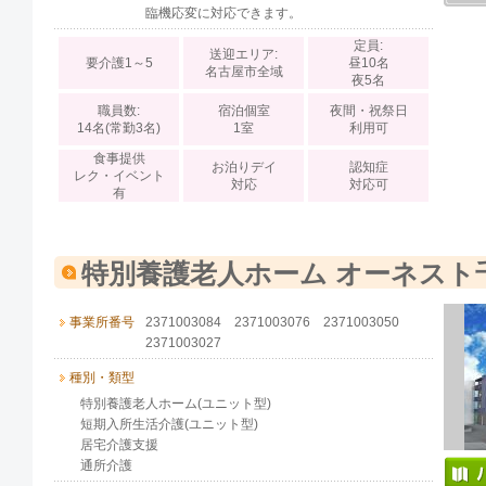
臨機応変に対応できます。
定員:
送迎エリア:
要介護1～5
昼10名
名古屋市全域
夜5名
職員数:
宿泊個室
夜間・祝祭日
14名(常勤3名)
1室
利用可
食事提供
お泊りデイ
認知症
レク・イベント
対応
対応可
有
特別養護老人ホーム オーネスト
事業所番号
2371003084 2371003076 2371003050
2371003027
種別・類型
特別養護老人ホーム(ユニット型)
短期入所生活介護(ユニット型)
居宅介護支援
通所介護